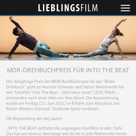
Lieblingsfilm
MDR-DREHBUCHPREIS FÜR INTO THE BEAT
Der diesjährige Preis des MDR-Rundfunkrates für das “Beste
Drehbuch” geht an Hannah Schweier und Stefan Westerwelle für
den Tanzfilm “Into The Beat – Dein Herz tanzt” (ZDF/KiKA) –
entstanden nach einer Idee von Vera Kissel. Die Auszeichnung
wurde am Freitag (11. Juni 2021) in Erfuhrt zum Abschluss des
Kinder-Medien-Festivals “Goldener Spatz verliehen.
Die Begründung der Jury lautet:
„INTO THE BEAT entfaltet die angelegten Konflikte in aller Tiefe.
Das hat uns ebenso überzeugt wie die bis in jede Nebenrolle hinein