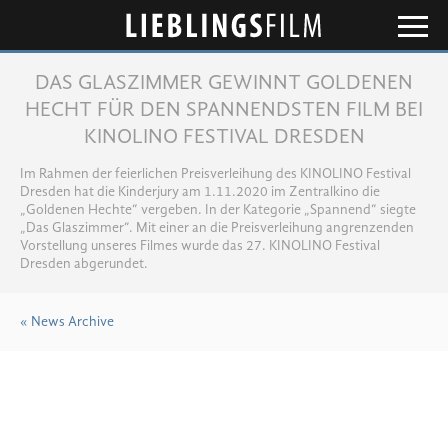
Lieblingsfilm
DAS GLASZIMMER GEWINNT GOLDENEN
HECHT FÜR DEN SPANNENDSTEN FILM BEI
KINOLINO FESTIVAL DRESDEN
Im Rahmen der feierlichen Preisverleihung des KINOLINO Festival
Dresden hat die Kinderjury am 1.11.2020 im Zentralkino die
„Goldenen Hechte“ vergeben. In der Kategorie „Spannend“ siegte
„Das Glaszimmer“. Mit einer an die Preisverleihung angrenzenden
Vorstellung unseres Filmes wurde das 27. KINOLINO Festival
Dresden abgerundet.
« News Archive