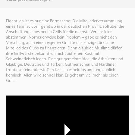
Eigentlich ist es nur eine Formsache: Die Mitgliederversammlung
eines Tennisclubs irgendwo in der deutschen Provinz soll über die
Anschaffung eines neuen Grills für die nächste Vereinsfeier
abstimmen. Normalerweise kein Problem – gäbe es nicht den
Vorschlag, auch einen eigenen Grill für das einzige türkische
Mitglied des Clubs zu finanzieren. Denn gläubige Muslime dürfen
ihre Grillwürste bekanntlich nicht auf einen Rost mit
Schweinefleisch legen. Eine gut gemeinte Idee, die Atheisten und
Gläubige, Deutsche und Türken, Gutmenschen und Hardliner
frontal aufeinanderstoßen lässt – respektlos und unglaublich
komisch. Allen wird schnell klar: Es geht um viel mehr als einen
Grill…