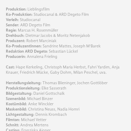
Produktion:
Lieblingsfilm
Ko-Produktion:
Studiocanal & ARD Degeto Film
Verleih:
Studiocanal
Sender:
ARD Degeto Film
Regie:
Marcus H. Rosenmüller
Drehbuch:
Dietmar Jacobs & Moritz Netenjakob
Produzent:
Robert Marciniak
Ko-ProduzentInnen:
Sandrine Mattes, Joseph M'Barek
Redaktion ARD Degeto:
Sebastian Lückel
Producerin:
Annalena Frieling
Cast:
Hape Kerkeling, Christoph Maria Herbst, Fahri Yardim, Anja
Knauer, Friedrich Mücke, Gaby Dohm, Milan Peschel, uva.
Herstellungsleitung:
Thomas Blieninger, Jochen Gottlöber
Produktionsleitung:
Elke Sasserath
Bildgestaltung:
Daniel Gottschalk
Szenenbild:
Michael Binzer
Kostümbild:
Anke Winckler
Maskenbild:
Christina Neuss, Nadia Homri
Lichtgestaltung:
Dennis Krombach
Filmton:
Michael Vetter
Schnitt:
Andrea Mertens
Casting:
Franziska Aigner