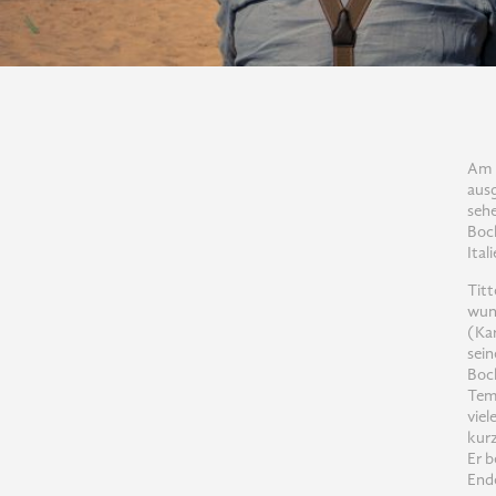
Am 
ausg
sehe
Bock
Ital
Titt
wund
(Kar
sein
Bock
Temp
viel
kurz
Er b
Ende