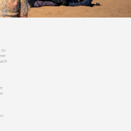
2 zu
iner
nach
er
er
r
en: