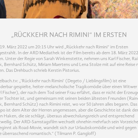
„RÜCKKEHR NACH RIMINI“ IM ERSTEN
19. März 2022 um 20:15 Uhr wird „Rückkehr nach Rimini“ im Ersten
estrahlt. In der ARD Mediathek ist der Film bereits ab dem 18. März 202
n. Unter der Regie von Sarah Winkenstette, nehmen uns Karl Fischer, Ra
, Bernhard Schütz, Miriam Maertens und Lena Stolze mit auf eine Reise 
ien. Das Drehbuch schrieb Kerstin Pistorius.
elbach.tv: „’Rückkehr nach Rimini‘ (Degeto / Lieblingsfilm) ist eine
erbar gespielte, heiter-melancholische Tragikomödie über einen Witwer
l Fischer), der nach dem Tod seiner Frau erfährt, dass er nicht der Erzeug
er Tochter ist, und gemeinsam mit seinen beiden ältesten Freunden (Rain
, Bernhard Schütz) nach Rimini reist, wo vor 50 Jahren alles begann. Das
o ist dem Alter der Herren angemessen, aber die Geschichte ist dank de
en Haken, die sie schlägt, überaus abwechslungsreich und entsprechend
weilig. Der ARD-Samstagsfilm wechselt ohnehin mehrfach sein Vorzeich
eginnt als Road-Movie, wandelt sich zur Urlaubskomödie und wird gegen
 überraschend romantisch.“ (Tilmann P. Gangloff)