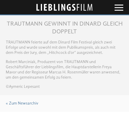
Lieblingsfilm
TRAUTMANN GEWINNT IN DINARD GLEICH
DOPPELT
TRAUTMANN feierte auf dem Dinard Film Festival gleich zwei
Erfolge und wurde sowohl mit dem Publikumspreis, als auch mit
dem Preis der Jury, dem „Hitchcock d’or“ ausgezeichnet.
Robert Marciniak, Produzent von TRAUTMANN und
Geschäftsführer der Lieblingsfilm, die Hauptdarstellerin Freya
Mavor und der Regisseur Marcus H. Rosenmüller waren anwesend,
um den gemeinsamen Erfolg zu feiern.
©Aymeric Lepesant
« Zum Newsarchiv