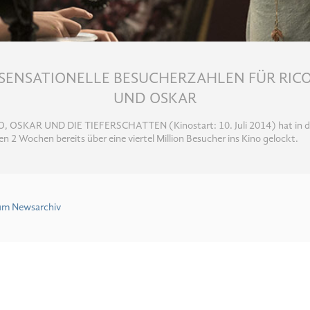
SENSATIONELLE BESUCHERZAHLEN FÜR RIC
UND OSKAR
O, OSKAR UND DIE TIEFERSCHATTEN (Kinostart: 10. Juli 2014) hat in 
en 2 Wochen bereits über eine viertel Million Besucher ins Kino gelockt.
um Newsarchiv