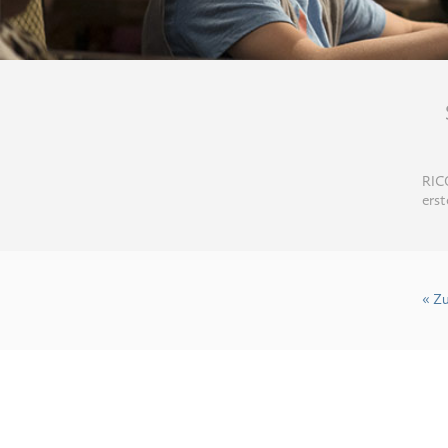
RIC
erst
« Z