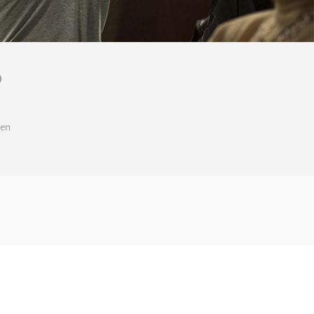
O
den