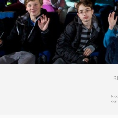
R
Rico
den