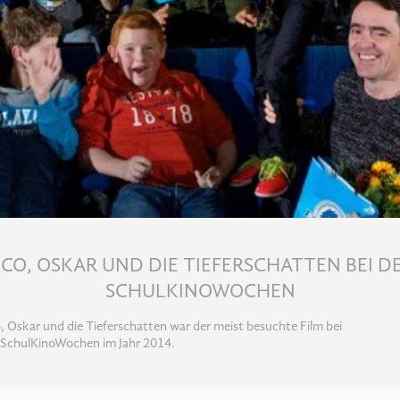
ICO, OSKAR UND DIE TIEFERSCHATTEN BEI D
SCHULKINOWOCHEN
, Oskar und die Tieferschatten war der meist besuchte Film bei
 SchulKinoWochen im Jahr 2014.