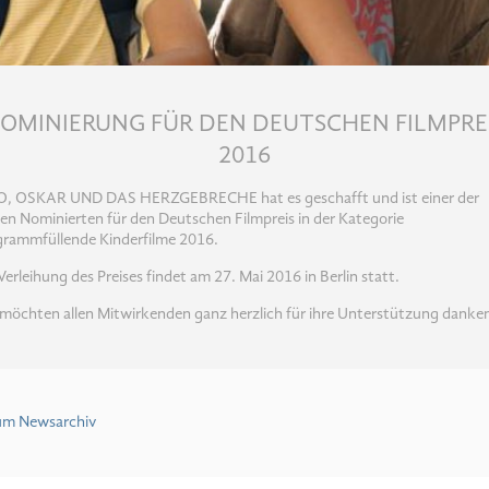
OMINIERUNG FÜR DEN DEUTSCHEN FILMPRE
2016
O, OSKAR UND DAS HERZGEBRECHE hat es geschafft und ist einer der
en Nominierten für den Deutschen Filmpreis in der Kategorie
grammfüllende Kinderfilme 2016.
Verleihung des Preises findet am 27. Mai 2016 in Berlin statt.
möchten allen Mitwirkenden ganz herzlich für ihre Unterstützung danke
um Newsarchiv