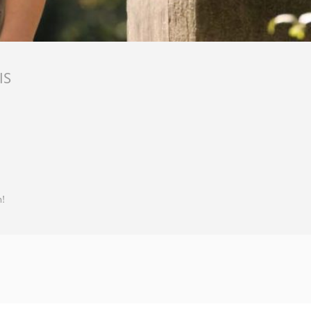
IS
n!