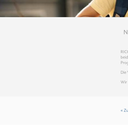
N
RIC
beid
Pro
Die 
Wir 
« Z