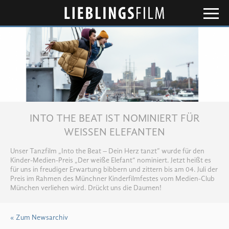
Lieblingsfilm
INTO THE BEAT IST NOMINIERT FÜR
WEISSEN ELEFANTEN
Unser Tanzfilm „Into the Beat – Dein Herz tanzt” wurde für den
Kinder-Medien-Preis „Der weiße Elefant“ nominiert. Jetzt heißt es
für uns in freudiger Erwartung bibbern und zittern bis am 04. Juli der
Preis im Rahmen des Münchner Kinderfilmfestes vom Medien-Club
München verliehen wird. Drückt uns die Daumen!
« Zum Newsarchiv