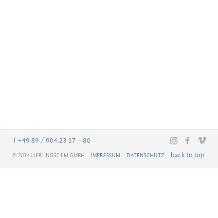
T
+49 89 / 904 23 17 – 80
Facebook
Vimeo
Instagram
back to top
© 2014 LIEBLINGSFILM GMBH
IMPRESSUM
DATENSCHUTZ