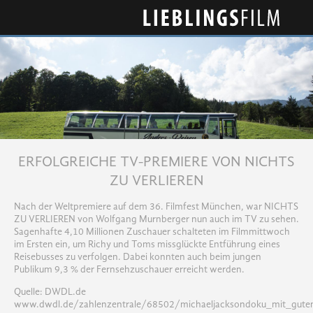
Lieblingsfilm
ERFOLGREICHE TV-PREMIERE VON NICHTS
ZU VERLIEREN
Nach der Weltpremiere auf dem 36. Filmfest München, war NICHTS
ZU VERLIEREN von Wolfgang Murnberger nun auch im TV zu sehen.
Sagenhafte 4,10 Millionen Zuschauer schalteten im Filmmittwoch
im Ersten ein, um Richy und Toms missglückte Entführung eines
Reisebusses zu verfolgen. Dabei konnten auch beim jungen
Publikum 9,3 % der Fernsehzuschauer erreicht werden.
Quelle: DWDL.de
www.dwdl.de/zahlenzentrale/68502/michaeljacksondoku_mit_gute